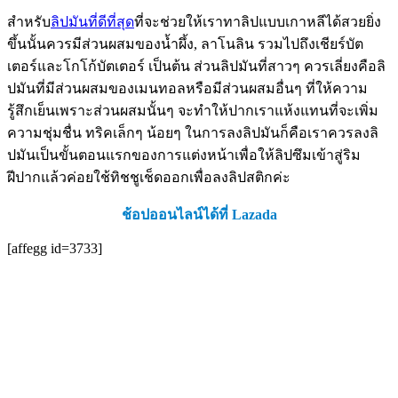
สำหรับ
ลิปมันที่ดีที่สุด
ที่จะช่วยให้เราทาลิปแบบเกาหลีได้สวยยิ่ง
ขึ้นนั้นควรมีส่วนผสมของน้ำผึ้ง,
ลาโนลิน
รวมไปถึงเชียร์บัต
เตอร์และโกโก้บัตเตอร์ เป็นต้น ส่วนลิปมันที่สาวๆ ควรเลี่ยงคือลิ
ปมันที่มีส่วนผสมของเมนทอลหรือมีส่วนผสมอื่นๆ ที่ให้ความ
รู้สึกเย็นเพราะส่วนผสมนั้นๆ จะทำให้ปากเราแห้งแทนที่จะเพิ่ม
ความชุ่มชื่น ทริคเล็กๆ น้อยๆ ในการลงลิปมันก็คือเราควรลงลิ
ปมันเป็นขั้นตอนแรกของการแต่งหน้าเพื่อให้ลิปซึมเข้าสู่ริม
ฝีปากแล้วค่อยใช้ทิชชูเช็ดออกเพื่อลงลิปสติกค่ะ
ช้อปออนไลน์ได้ที่ Lazada
[affegg id=3733]