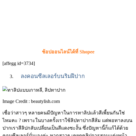
ช้อปออนไลน์ได้ที่ Shopee
[affegg id=3734]
ลงคอนซีลเลอร์บนริมฝีปาก
Image Credit : beautylish.com
เชื่อว่าสาวๆ หลายคนมีปัญหาในการทาลิปแล้วสีเพี้ยนกันใช่
ไหมคะ ? เพราะในบางครั้งเราใช้ลิปทาปากสีส้ม แต่พอทาลงบน
ปากเราสีลิปกลับเปลี่ยนเป็นสีแดงซะงั้น ซึ่งปัญหานี้ก็แก้ได้ด้วย
คอนซีลเลอร์นั่นเองค่ะ หากสาวๆ เคยดูคลิปการสอนแต่งหน้า