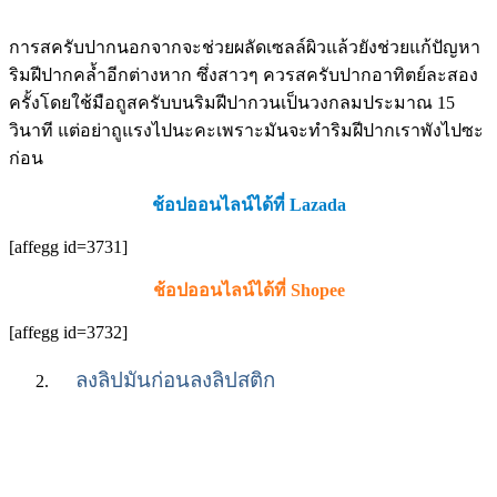
การสครับปากนอกจากจะช่วยผลัดเซลล์ผิวแล้วยังช่วยแก้ปัญหา
ริมฝีปากคล้ำอีกต่างหาก ซึ่งสาวๆ ควรสครับปากอาทิตย์ละสอง
ครั้งโดยใช้มือถูสครับบนริมฝีปากวนเป็นวงกลมประมาณ 15
วินาที แต่อย่าถูแรงไปนะคะเพราะมันจะทำริมฝีปากเราพังไปซะ
ก่อน
ช้อปออนไลน์ได้ที่ Lazada
[affegg id=3731]
ช้อปออนไลน์ได้ที่ Shopee
[affegg id=3732]
ลงลิปมันก่อนลงลิปสติก