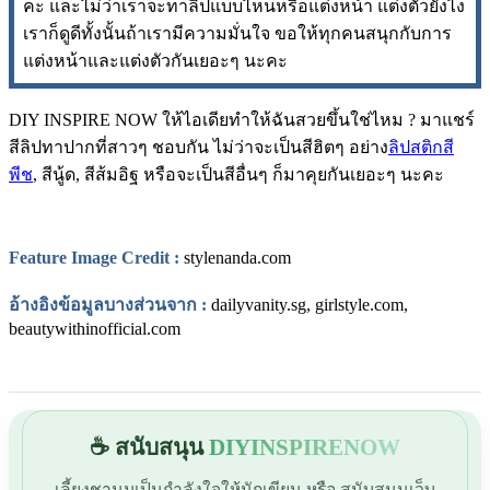
คะ และไม่ว่าเราจะทาลิปแบบไหนหรือแต่งหน้า แต่งตัวยังไง
เราก็ดูดีทั้งนั้นถ้าเรามีความมั่นใจ ขอให้ทุกคนสนุกกับการ
แต่งหน้าและแต่งตัวกันเยอะๆ นะคะ
DIY INSPIRE NOW ให้ไอเดียทำให้ฉันสวยขึ้นใช่ไหม ? มาแชร์
สีลิปทาปากที่สาวๆ ชอบกัน ไม่ว่าจะเป็นสีฮิตๆ อย่าง
ลิปสติกสี
พีช
, สีนู้ด, สีส้มอิฐ หรือจะเป็นสีอื่นๆ ก็มาคุยกันเยอะๆ นะคะ
Feature Image Credit :
stylenanda.com
อ้างอิงข้อมูลบางส่วนจาก :
dailyvanity.sg
,
girlstyle.com,
beautywithinofficial.com
☕ สนับสนุน
DIYINSPIRENOW
เลี้ยงชานมเป็นกำลังใจให้นักเขียน หรือ สนับสนุนเว็บ