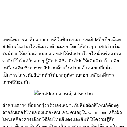
เทคนิคการทาลิปแบบเกาหลีในขั้นตอนการลงลิปสติกคือเน้นทา
ลิปด้านในปากให้เข้มกว่าด้านนอก โดยให้สาวๆ ทาลิปด้านใน
ริมฝีปากให้เข้มแล้วค่อยเกลี่ยลิปให้ทั่วปากโดยใช้นิ้วหรือแปรง
ทาลิปก็ได้ แต่ถ้าสาวๆ รู้สึกว่าสีซีดเกินไปก็ให้เติมลิปแล้วเกลี่ย
เหมือนเดิม ซึ่งการทาลิปจากด้านในปากแล้วค่อยเกลี่ยนั้น
เป็นการไล่ระดับสีปากทำให้ปากดูฟุ้งๆ เบลอๆ เหมือนที่สาว
เกาหลีนิยมกัน
สำหรับสาวๆ ที่อยากรู้ว่าตัวเองเหมาะกับลิปสติกสีไหนก็ต้องดู
จากอันเดอร์โทนของแต่ละคน เช่น คนอยู่ใน warm tone หรือผิว
โทนเหลืองควรเลือกใช้ลิปโทนสีแดงและส้มที่ให้ความรู้สึก
อบอุ่น ซึ่งการเช็กอันเดอร์โทนนั้นเราสามารถเช็คได้ง่ายๆ โดยดู