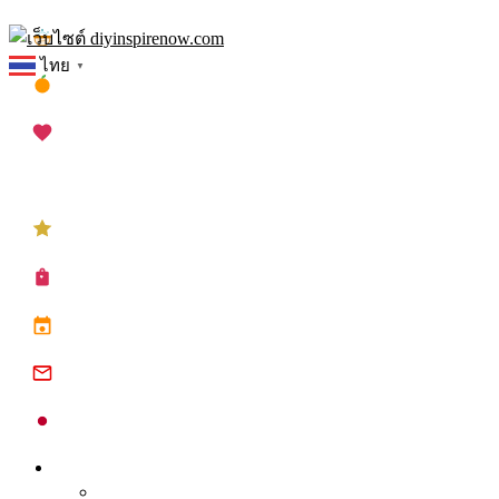
Skip
เทศกาลสงกรานต์
to
ไทย
▼
content
เทศกาลตรุษจีน
เทศกาลวาเลนไทน์
เทศกาลคริสต์มาส
เทศกาลปีใหม่
ซื้อปฏิทิน planner
ปฏิทินวันหยุด 2568
ปฏิทินจีน 2568
ปฏิทินญี่ปุ่น 2025
Inspire
Tips จุดประกาย