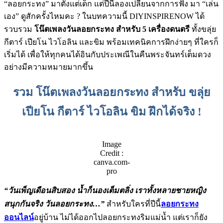
“ลอยกระทง” มาตั้งแต่เด็ก แต่ปีนี้ลองเปลี่ยนจากการฟัง มา “เล่น
เอง” ดูสักครั้งไหมคะ ? ในบทความนี้ DIYINSPIRENOW ได้
รวบรวม
โน๊ตเพลงวันลอยกระทง สำหรับ 5 เครื่องดนตรี
ทั้งขลุ่ย
กีตาร์ เปียโน ไวโอลิน และขิม พร้อมเทคนิคการฝึกง่ายๆ ที่ใครก็
เริ่มได้ เพื่อให้ทุกคนได้อินกับประเพณีในคืนพระจันทร์เต็มดวง
อย่างมีความหมายมากขึ้น
รวม โน๊ตเพลงวันลอยกระทง สำหรับ ขลุ่ย
เปียโน
กีตาร์
ไวโอลิน ขิม ฝึกได้จริง !
Image
Credit :
canva.com-
pro
“วันเพ็ญเดือนสิบสอง น้ำก็นองเต็มตลิ่ง เราทั้งหลายชายหญิง
สนุกกันจริง วันลอยกระทง…”
สำหรับใครที่ปีนี้
ลอยกระทง
ออนไลน์
อยู่บ้าน ไม่ได้ออกไปลอยกระทงริมแม่น้ำ แต่เราก็ยัง