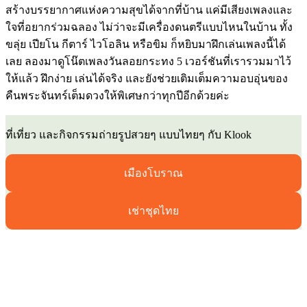
สร้างบรรยากาศแห่งความสุขได้จากที่บ้าน แค่มีเสียงเพลงและ
ใจที่อยากร่วมฉลอง ไม่ว่าจะมีเครื่องดนตรีแบบไหนในบ้าน ทั้ง
ขลุ่ย เปียโน กีตาร์ ไวโอลิน หรือขิม ก็หยิบมาฝึกเล่นเพลงนี้ได้
เลย ลองมาดูโน๊ตเพลงวันลอยกระทง 5 เวอร์ชันที่เรารวมมาไว้
ให้แล้ว ฝึกง่าย เล่นได้จริง และยังช่วยเติมเต็มความอบอุ่นของ
คืนพระจันทร์เต็มดวงให้พิเศษกว่าทุกปีอีกด้วยค่ะ
ที่เที่ยว และกิจกรรมถ่ายรูปสวยๆ แบบไทยๆ กับ Klook
เมืองโบราณ
เช่าชุดไทย