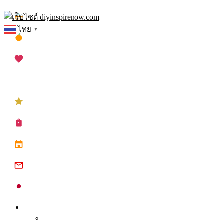
Skip
เทศกาลสงกรานต์
to
ไทย
▼
content
เทศกาลตรุษจีน
เทศกาลวาเลนไทน์
เทศกาลคริสต์มาส
เทศกาลปีใหม่
ซื้อปฏิทิน planner
ปฏิทินวันหยุด 2568
ปฏิทินจีน 2568
ปฏิทินญี่ปุ่น 2025
Inspire
Tips จุดประกาย