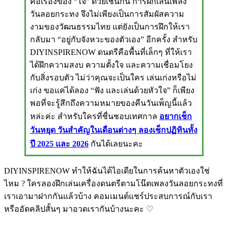
คือเรื่องของ “ใจ” ด้วยเช่นกัน การฝึกเล่นเพลง
วันลอยกระทง จึงไม่เพียงเป็นการสัมผัสความ
งามของวัฒนธรรมไทย แต่ยังเป็นการฝึกให้เรา
กลับมา “อยู่กับจังหวะของตัวเอง” อีกครั้ง สำหรับ
DIYINSPIRENOW ดนตรีคือพื้นที่เล็กๆ ที่ให้เรา
ได้ฝึกความสงบ ความตั้งใจ และความเชื่อมโยง
กับสิ่งรอบตัว ไม่ว่าคุณจะเป็นใคร เล่นเก่งหรือไม่
เก่ง ขอแค่ได้ลอง “ฟัง และเล่นด้วยหัวใจ” ก็เพียง
พอที่จะรู้สึกถึงความหมายของคืนวันเพ็ญนี้แล้ว
หล่ะค่ะ สำหรับใครที่ชื่นชอบเทศกาล
อยากเช็ก
วันหยุด วันสำคัญในเดือนต่างๆ ลองเช็กปฏิทินทั้ง
ปี 2025 และ 2026
กันได้เลยนะคะ
DIYINSPIRENOW ทำให้ฉันได้ไอเดียในการค้นหาตัวเองใช่
ไหม ? ใครลองฝึกเล่นเครื่องดนตรีตามโน๊ตเพลงวันลอยกระทงที่
เราเอามาฝากกันแล้วบ้าง คอมเมนต์แชร์ประสบการณ์กับเรา
หรืออัดคลิปสั้นๆ มาอวดเรากันบ้างนะคะ ♡