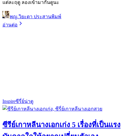
แต่ละฤดู ลองเข้ามากันดูนะ
พญ.วิยะดา ประสานพิมพ์
อ่านต่อ
Inspire
ซีรี่ย์น่าดู
ซีรีย์เกาหลีนางเอกเก่ง 5 เรื่องที่เป็นแรง