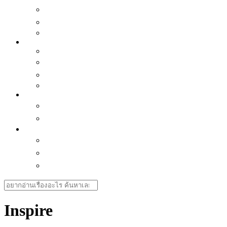
เเนะนำของน่าซื้อ
ซีรี่ย์น่าดู
Horoscope
Better Me
Mindset
พัฒนาตัวเอง
Interview คนบันดาลใจ
Love is
Health
สุขภาพใจ-ธรรมะ ธรรมโม
สุขภาพกาย
Journey & Cuisine
กิน-เที่ยวไทย
กิน-เที่ยวเอเชีย
ทิปส์เดินทาง
Search
for:
Inspire