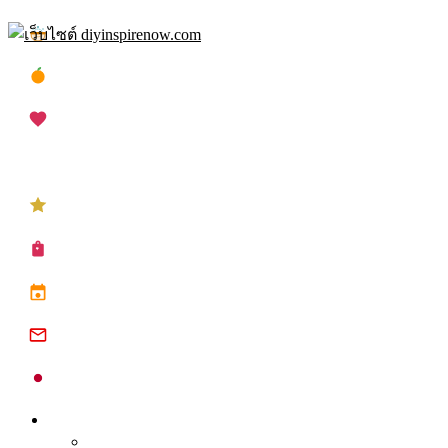
Skip
เทศกาลสงกรานต์
to
content
เทศกาลตรุษจีน
เทศกาลวาเลนไทน์
เทศกาลคริสต์มาส
เทศกาลปีใหม่
ซื้อปฏิทิน planner
ปฏิทินวันหยุด 2568
ปฏิทินจีน 2568
ปฏิทินญี่ปุ่น 2025
Inspire
Tips จุดประกาย