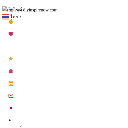
Skip
เทศกาลสงกรานต์
to
ไทย
▼
content
เทศกาลตรุษจีน
เทศกาลวาเลนไทน์
เทศกาลคริสต์มาส
เทศกาลปีใหม่
ซื้อปฏิทิน planner
ปฏิทินวันหยุด 2568
ปฏิทินจีน 2568
ปฏิทินญี่ปุ่น 2025
Inspire
Tips จุดประกาย