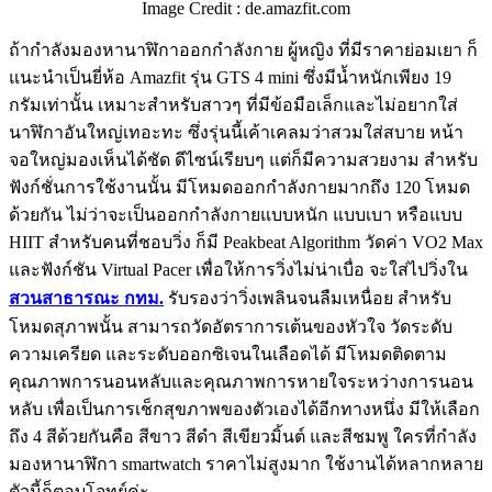
Image Credit : de.amazfit.com
ถ้ากำลังมองหานาฬิกาออกกําลังกาย ผู้หญิง ที่มีราคาย่อมเยา ก็
แนะนำเป็นยี่ห้อ Amazfit รุ่น GTS 4 mini ซึ่งมีน้ำหนักเพียง 19
กรัมเท่านั้น เหมาะสำหรับสาวๆ ที่มีข้อมือเล็กและไม่อยากใส่
นาฬิกาอันใหญ่เทอะทะ ซึ่งรุ่นนี้เค้าเคลมว่าสวมใส่สบาย หน้า
จอใหญ่มองเห็นได้ชัด ดีไซน์เรียบๆ แต่ก็มีความสวยงาม สำหรับ
ฟังก์ชั่นการใช้งานนั้น มีโหมดออกกำลังกายมากถึง 120 โหมด
ด้วยกัน ไม่ว่าจะเป็นออกกำลังกายแบบหนัก แบบเบา หรือแบบ
HIIT สำหรับคนที่ชอบวิ่ง ก็มี Peakbeat Algorithm วัดค่า VO2 Max
และฟังก์ชัน Virtual Pacer เพื่อให้การวิ่งไม่น่าเบื่อ จะใส่ไปวิ่งใน
สวนสาธารณะ กทม.
รับรองว่าวิ่งเพลินจนลืมเหนื่อย สำหรับ
โหมดสุภาพนั้น สามารถวัดอัตราการเต้นของหัวใจ วัดระดับ
ความเครียด และระดับออกซิเจนในเลือดได้ มีโหมดติดตาม
คุณภาพการนอนหลับและคุณภาพการหายใจระหว่างการนอน
หลับ เพื่อเป็นการเช็กสุขภาพของตัวเองได้อีกทางหนึ่ง มีให้เลือก
ถึง 4 สีด้วยกันคือ สีขาว สีดำ สีเขียวมิ้นต์ และสีชมพู ใครที่กำลัง
มองหานาฬิกา smartwatch ราคาไม่สูงมาก ใช้งานได้หลากหลาย
ตัวนี้ก็ตอบโจทย์ค่ะ