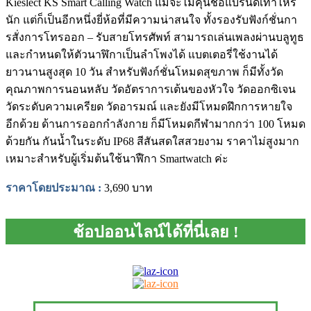
Kieslect KS Smart Calling Watch แม้จะไม่คุ้นชื่อแบรนด์เท่าไหร่
นัก แต่ก็เป็นอีกหนึ่งยี่ห้อที่มีความน่าสนใจ ทั้งรองรับฟังก์ชั่นกา
รสั่งการโทรออก – รับสายโทรศัพท์ สามารถเล่นเพลงผ่านบลูทูธ
และกำหนดให้ตัวนาฬิกาเป็นลำโพงได้ แบตเตอรี่ใช้งานได้
ยาวนานสูงสุด 10 วัน สำหรับฟังก์ชั่นโหมดสุขภาพ ก็มีทั้งวัด
คุณภาพการนอนหลับ วัดอัตราการเต้นของหัวใจ วัดออกซิเจน
วัดระดับความเครียด วัดอารมณ์ และยังมีโหมดฝึกการหายใจ
อีกด้วย ด้านการออกกำลังกาย ก็มีโหมดกีฬามากกว่า 100 โหมด
ด้วยกัน กันน้ำในระดับ IP68 สีสันสดใสสวยงาม ราคาไม่สูงมาก
เหมาะสำหรับผู้เริ่มต้นใช้นาฬืกา Smartwatch ค่ะ
ราคาโดยประมาณ
:
3,690 บาท
ช้อปออนไลน์ได้ที่นี่เลย !