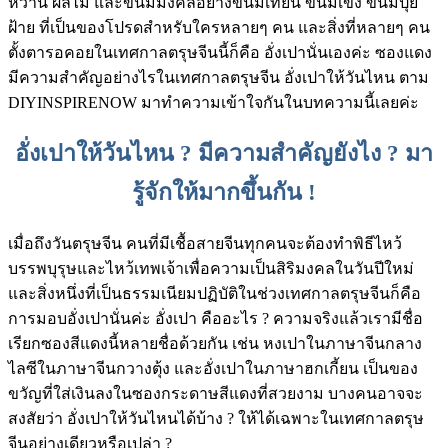
หวาน ผลไม้ และขนมมงคลอย่างขนมเทียน ขนมเข่ง ขนมปุย
ฝ้าย ที่เป็นของโปรดสำหรับใครหลายๆ คน และสิ่งที่หลายๆ คน
ตั้งตารอคอยในเทศกาลตรุษจีนนี้ก็คือ อั่งเปานั่นเองค่ะ ซองแดง
มีความสำคัญอย่างไรในเทศกาลตรุษจีน อั่งเปาให้วันไหน ตาม
DIYINSPIRENOW มาทำความเข้าใจกันในบทความนี้เลยค่ะ
อั่งเปาให้วันไหน ? มีความสำคัญยังไง ? มา
รู้จักให้มากขึ้นกัน !
เมื่อถึงวันตรุษจีน คนที่มีเชื้อสายจีนทุกคนจะต้องทำพิธีไหว้
บรรพบุรุษและไหว้เทพเจ้าเพื่อความเป็นสิริมงคลในวันปีใหม่
และสิ่งหนึ่งที่เป็นธรรมเนียมปฏิบัติในช่วงเทศกาลตรุษจีนก็คือ
การมอบอั่งเปานั่นค่ะ อั่งเปา คืออะไร ? ความจริงแล้วเรามีชื่อ
เรียกซองสีแดงนี้หลายชื่อด้วยกัน เช่น หงเปาในภาษาจีนกลาง
ไลซีในภาษาจีนกวางตุ้ง และอั่งเปาในภาษาฮกเกี้ยน เป็นของ
ขวัญที่ใส่เงินลงในซองกระดาษสีแดงที่สวยงาม บางคนอาจจะ
สงสัยว่า อั่งเปาให้วันไหนได้บ้าง ? ให้ได้เฉพาะในเทศกาลตรุษ
จีนอย่างเดียวหรือเปล่า ?