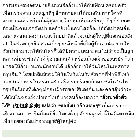
การมอบซองจดหมายสีแดงหรืออั่งเปาให้กับเพื่อน ครอบครัว
เพื่อนร่วมงาน และญาติๆ อีกหลายคนได้เช่นกัน หากใครที่
แต่งงานแล้ว หรือเป็นผู้สูงอายุในกลุ่มเพื่อนหรือญาติๆ ก็อาจจะ
ต้องเป็นคนแจกอั่งเปา แต่ถ้ายังเป็นคนโสดก็จะให้อั่งเปาคนอื่น
เฉพาะตอนแต่งงาน และโดยปกติแล้วจะเป็นผู้ใหญ่ที่แจกซองอั่ง
เปาในช่วงตรุษจีน ส่วนเด็กๆ จะมีหน้าที่เป็นผู้รับเท่านั้น การให้
อั่งเปาสามารถให้กับใครก็ได้ที่มีความเหมาะสม ไม่ว่าจะเป็นลูก
หลานที่ประพฤติตัวดี ผู้ช่วยส่วนตัว หรือแม้แต่เจ้าของบริษัทก็สา
มารถให้อั่งเปาแก่พนักงานได้ แล้วอั่งเปาให้วันไหนในเทศกาล
ตรุษจีน ? โดยปกติแล้วจะให้กันในวันไหว้หลังจากที่ทำพิธีไหว้
และกินอาหารในครอบครัวเสร็จเรียบร้อยแล้วค่ะ ซึ่งในวันไหว้
ตรุษจีนนี่เองที่เด็กๆ มักจะเฝ้ารอซองสีแดงกัน และคอยลุ้นว่าจะ
ได้เงินในซองอั่งเปาเท่าไหร่ บางคนก็จะบอกว่า
“อั่งเปาตั่วตั่ว
ไก๊” (红包多多来) แปลว่า “ขออั่งเปาอีกเยอะๆ”
เป็นการออก
เสียงตามภาษาจีนถิ่นแต้จิ๋ว โดยเด็กๆ มักจะพูดคำนี้ในวันตรุษจีน
เพื่อขอซองอั่งเปาจากญาติผู้ใหญ่ค่ะ