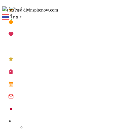
Skip
เทศกาลสงกรานต์
to
ไทย
▼
content
เทศกาลตรุษจีน
เทศกาลวาเลนไทน์
เทศกาลคริสต์มาส
เทศกาลปีใหม่
ซื้อปฏิทิน planner
ปฏิทินวันหยุด 2568
ปฏิทินจีน 2568
ปฏิทินญี่ปุ่น 2025
Inspire
Tips จุดประกาย