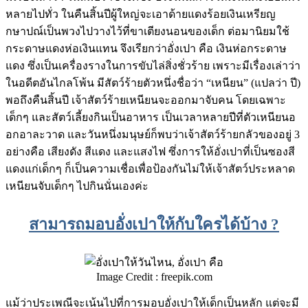
หลายไปทั่ว ในคืนสิ้นปีผู้ใหญ่จะเอาด้ายแดงร้อยเงินเหรียญ
กษาปณ์เป็นพวงไปวางไว้ที่ขาเตียงนอนของเด็ก ต่อมานิยมใช้
กระดาษแดงห่อเงินแทน จึงเรียกว่าอั่งเปา คือ เงินห่อกระดาษ
แดง ซึ่งเป็นเครื่องรางในการขับไล่สิ่งชั่วร้าย เพราะมีเรื่องเล่าว่า
ในอดีตอันไกลโพ้น มีสัตว์ร้ายตัวหนึ่งชื่อว่า “เหนียน” (แปลว่า ปี)
พอถึงคืนสิ้นปี เจ้าสัตว์ร้ายเหนียนจะออกมาจับคน โดยเฉพาะ
เด็กๆ และสัตว์เลี้ยงกินเป็นอาหาร เป็นเวลาหลายปีที่ตัวเหนียนอ
อกอาละวาด และวันหนึ่งมนุษย์ก็พบว่าเจ้าสัตว์ร้ายกลัวของอยู่ 3
อย่างคือ เสียงดัง สีแดง และแสงไฟ ซึ่งการให้อั่งเปาที่เป็นซองสี
แดงแก่เด็กๆ ก็เป็นความเชื่อเพื่อป้องกันไม่ให้เจ้าสัตว์ประหลาด
เหนียนจับเด็กๆ ไปกินนั่นเองค่ะ
สามารถมอบอั่งเปาให้กับใครได้บ้าง ?
Image Credit : freepik.com
แม้ว่าประเพณีจะเน้นไปที่การมอบอั่งเปาให้เด็กเป็นหลัก แต่จะมี