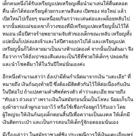
เด็กคนหนึ่งได้รับเหรียญแปดเหรียญเพื่อนำมาเล่นให้ตื่นตลอด
คืน เด็กได้ห่อเหรียญด้วยกระดาษสีแดง เปิดซอง ห่อใหม่ แล้ว
เปิดใหม่ไปเรื่อยๆ จนเหนื่อยเกินกว่าจะเล่นต่อและผล็อยหลับไป
จากนั้นพ่อแม่ของเขาก็วางซองที่มีเหรียญแปดเหรียญนั้นไว้ใต้
หมอน เมื่อปีศาจร้ายพยายามจับหัวของเด็กขณะหลับ เหรียญทั้ง
แปดนั้นก็เปล่งแสงจ้าและไล่ปีศาจออกไปได้ และเหรียญแปด
เหรียญนั้นก็ได้กลายมาเป็นนางฟ้าแปดองค์ จากนั้นเป็นต้นมา จึง
ถือว่าการให้อั่งเปาซองสีแดงจะเป็นวิธีที่ช่วยให้เด็กๆ ปลอดภัย
และนำโชคดีมาให้ในวันปีใหม่นั่นเองค่ะ
อีกหนึ่งตำนานเล่าว่า อั่งเปามีต้นกำเนิดมาจากเงิน “แตะเอีย” ที่
หมายถึง เงินก้นถุงท้ายปี ซึ่งต้องมีติดตัวกันไว้ให้ต่อเนื่องกับเงิน
ในปีต่อไป ถ้าแปลตามคำศัพท์ตรงตัว คำว่าแตะเอีย หมายถึง
“ทับเอว ถ่วงเอว” เพราะเงินในสมัยก่อนนั้นเป็นโลหะ นิยมเก็บใน
ถุงผ้ายาวแล้วผูกเอวเอาไว้ หรือใช้เชือกร้อยผูกไว้กับเอว โดย
ผู้ใหญ่จะให้เงินก้นถุงเด็กตอนสิ้นปีเพื่อความเป็นมงคล ให้เด็กมี
เงินติดกระเป๋า และเป็นการสอนให้เด็กรู้จักอดออมนั่นเอง
มีเรื่องเล่าว่า ในสมัยราชวงศ์ชิง ประเพณีการให้เงินแตะเอียแพร่