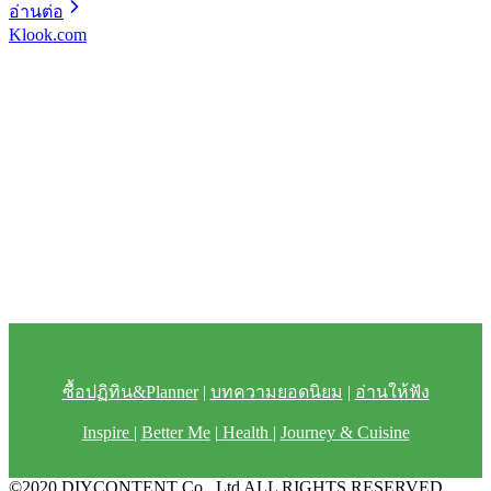
อ่านต่อ
Klook.com
ซื้อปฏิทิน&Planner
|
บทความยอดนิยม
|
อ่านให้ฟัง
Inspire
|
Better Me
|
Health
|
Journey & Cuisine
©2020 DIYCONTENT Co., Ltd ALL RIGHTS RESERVED.