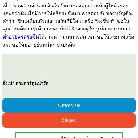
เพื่อตรวจสอบจำนวนเงินในอั่งเปาของคุณต่อหน้าผู้ให้ด้วยค่ะ
และอย่าลืมเมื่อมีการให้หรือรับอั่งเปา ควรตอบรับของขวัญด้วย
คำว่า “ซินเหนียนกัวเล่อ” (สวัสดีปีใหม่) หรือ “กงซีฟา” (ขอให้
คุณโชคดีมากๆ) ด้วยนะคะ ถ้าได้รับจากผู้ใหญ่ ก็สามารถกล่าว
คำอวยพรตรุษจีน
ได้ตามความเหมาะสม เช่น ขอให้สุขภาพแข็ง
แรง ขอให้มีอายุยืนหมื่นๆ ปี เป็นต้น
อั่งเปา ลายการ์ตูนน่ารัก
OfficeMate
Shopee