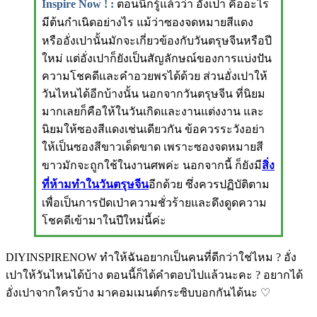
Inspire Now ! :
ตอนนี้ก็รู้แล้วว่า อั่งเปา คืออะไร
มีต้นกำเนิดอย่างไร
แม้ว่าซองจดหมายสีแดง
หรืออั่งเปานั้นมักจะเกี่ยวข้องกับวันตรุษจีนหรือปี
ใหม่ แต่อั่งเปาก็ยังเป็นสัญลักษณ์ของการแบ่งปัน
ความโชคดีและคำอวยพรได้ด้วย ส่วนอั่งเปาให้
วันไหนได้อีกบ้างนั้น นอกจากวันตรุษจีน ที่นิยม
มากเลยก็คือให้ในวันเกิดและงานแต่งงาน และ
นิยมให้ซองสีแดงเช่นเดียวกัน ข้อควรระวังอย่า
ให้เป็นซองสีขาวเด็ดขาด เพราะซองจดหมายสี
ขาวมักจะถูกใช้ในงานศพค่ะ นอกจากนี้ ก็ยังมี
สิ่ง
ที่ห้ามทำในวันตรุษจีน
อีกด้วย ซึ่งควรปฏิบัติตาม
เพื่อเป็นการปัดเป่าความชั่วร้ายและดึงดูดความ
โชคดีเข้ามาในปีใหม่นี้ค่ะ
DIYINSPIRENOW ทำให้ฉันอยากเป็นคนที่ดีกว่าใช่ไหม ? อั่ง
เปาให้วันไหนได้บ้าง ตอนนี้ก็ได้คำตอบไปแล้วนะคะ ? อยากได้
อั่งเปาจากใครบ้าง มาคอมเมนต์กระซิบบอกกันได้นะ ♡