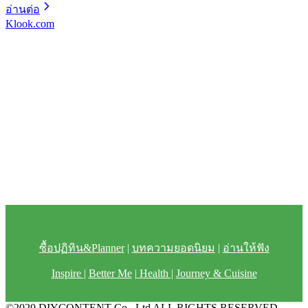
อ่านต่อ
Klook.com
ซื้อปฏิทิน&Planner
|
บทความยอดนิยม
|
อ่านให้ฟัง
Inspire
|
Better Me
|
Health
|
Journey & Cuisine
©2020 DIYCONTENT Co., Ltd ALL RIGHTS RESERVED.