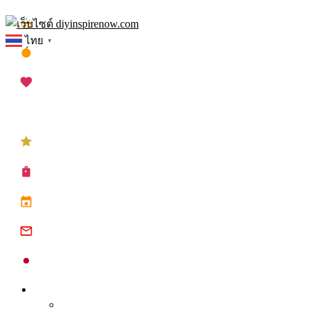
Skip
เทศกาลสงกรานต์
to
ไทย
▼
content
เทศกาลตรุษจีน
เทศกาลวาเลนไทน์
เทศกาลคริสต์มาส
เทศกาลปีใหม่
ซื้อปฏิทิน planner
ปฏิทินวันหยุด 2568
ปฏิทินจีน 2568
ปฏิทินญี่ปุ่น 2025
Inspire
Tips จุดประกาย