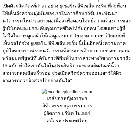
เปิดตัวผลิตภัณฑ์ล่าสุดอย่าง ยูเซอริน อีพิเซลีน เซรั่ม ที่สะท้อน
ให้เห็นถึงความมุ่งมั่นของเราในการศึกษาวิจัยและพัฒนา
นวัตกรรมใหม่ ๆ อย่างต่อเนื่อง เพื่อตอบโจทย์ความต้องการของ
ผู้บริโภคและยกระดับคุณภาพชีวิตให้กับทุกคน โดยเฉพาะผู้ที่
ใส่ใจในการดูแลผิวให้แลดูอ่อนกว่าวัย คงความเยาว์วัยแบบที่
เห็นผลได้จริง ยูเซอริน อีพิเซลีน เซรั่ม นี้เป็นอีกหนึ่งความภาค
ภูมิใจของเราเพราะนวัตกรรมที่ผ่านการศึกษามาอย่างยาวนาน
พร้อมบทพิสูจน์ที่ได้รับการตีพิมพ์ในวารสารทางวิชาการมากถึง
15 ฉบับ ทำให้เรามั่นใจในประสิทธิภาพของผลิตภัณฑ์นี้ว่า
สามารถลดเลือนริ้วรอย ช่วยเปิดสวิตซ์ความอ่อนเยาว์ให้ผิว
สามารถอวดผิวสวยได้อย่างมั่นใจ”
เภสัชกรหญิงวราพร
ลิขิตจรรยากุล กรรมการ
ผู้จัดการ บริษัท ไบเออร์
สด๊อรฟ ประเทศไทย