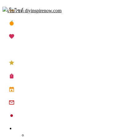
Skip
เทศกาลสงกรานต์
to
content
เทศกาลตรุษจีน
เทศกาลวาเลนไทน์
เทศกาลคริสต์มาส
เทศกาลปีใหม่
ซื้อปฏิทิน planner
ปฏิทินวันหยุด 2568
ปฏิทินจีน 2568
ปฏิทินญี่ปุ่น 2025
Inspire
Tips จุดประกาย