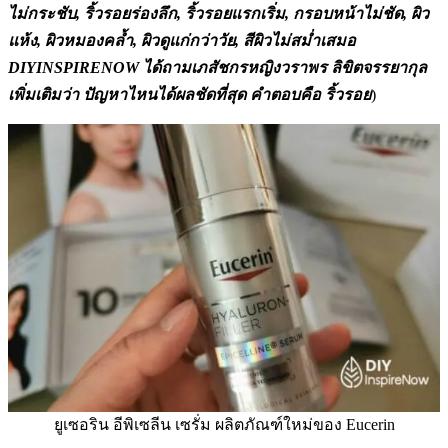
ไม่กระชับ, ริ้วรอยร่องลึก, ริ้วรอยแรกเริ่ม, กรอบหน้าไม่ชัด, ผิว
แห้ง, ผิวหมองคล้ำ, ผิวดูแก่กว่าวัย, สีผิวไม่สม่ำเสมอ
DIYINSPIRENOW ได้ถามเภสัชกรหญิงวราพร ลิขิตจรรยากุล
เพิ่มเติมว่า ปัญหาไหนได้ผลชัดที่สุด คำตอบคือ ริ้วรอย
)
ยูเซอริน อีพิเซลีน เซรั่ม ผลิตภัณฑ์ใหม่ของ Eucerin