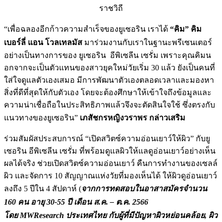
ราชวิถี
“เพื่อฉลองอีกก้าวความสำเร็จของยูเซอริน เราได้
“คิม” คิม
เบอร์ลี่ แอน โวลเทลมัส
มาร่วมงานกับเราในฐานะพรีเซนเตอร์
อย่างเป็นทางการของ ยูเซอริน อีพิเซลีน เซรั่ม เพราะคุณคิมน
อกจากจะเป็นตัวแทนของสาวยุคใหม่วัยเริ่ม 30 แล้ว ยังเป็นคนที่
ใส่ใจดูแลตัวเองเสมอ มีการพัฒนาตัวเองตลอดเวลาและมองหา
สิ่งที่ดีที่สุดให้กับตัวเอง โดยจะต้องศึกษาให้เข้าใจถึงข้อมูลและ
ความน่าเชื่อถือในประสิทธิภาพแล้วจึงจะตัดสินใจใช้ ซึ่งตรงกับ
แนวทางของยูเซอริน”
เภสัชกรหญิงวราพร กล่าวเสริม
ร่วมสัมผัสประสบการณ์ “เปิดสวิตซ์ความอ่อนเยาว์ให้ผิว” กับยู
เซอริน อีพิเซลีน เซรั่ม ที่พร้อมดูแลผิวให้แลดูอ่อนเยาว์อย่างเห็น
ผลได้จริง ช่วยเปิดสวิตซ์ความอ่อนเยาว์ คืนการทำงานของเซลล์
ผิว และจัดการ 10 สัญญาณแห่งวัยที่มองเห็นได้ ให้ผิวดูอ่อนเยาว์
ลงถึง 5 ปีใน 4 สัปดาห์ (
จากการทดสอบในอาสาสมัครจำนวน
160 คน อายุ 30-55 ปี เดือน ส.ค. – ต.ค. 2566
โดย MWResearch ประเทศไทย กับผู้ที่มีปัญหาผิวหย่อนคล้อย, ผิว