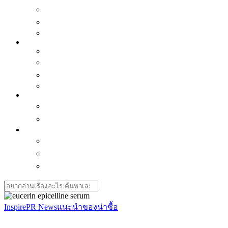
เเนะนำของน่าซื้อ
ซีรี่ย์น่าดู
Horoscope
Better Me
Mindset
พัฒนาตัวเอง
Interview คนบันดาลใจ
Love is
Health
สุขภาพใจ-ธรรมะ ธรรมโม
สุขภาพกาย
Journey & Cuisine
กิน-เที่ยวไทย
กิน-เที่ยวเอเชีย
ทิปส์เดินทาง
Search
for:
Inspire
PR News
แนะนำของน่าซื้อ