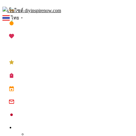
Skip
เทศกาลสงกรานต์
to
ไทย
▼
content
เทศกาลตรุษจีน
เทศกาลวาเลนไทน์
เทศกาลคริสต์มาส
เทศกาลปีใหม่
ซื้อปฏิทิน planner
ปฏิทินวันหยุด 2568
ปฏิทินจีน 2568
ปฏิทินญี่ปุ่น 2025
Inspire
Tips จุดประกาย