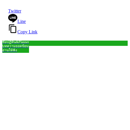
Twitter
Line
Copy Link
ซื้อปฏิทิน&Planner
Close
บทความยอดนิยม
อ่านให้ฟัง