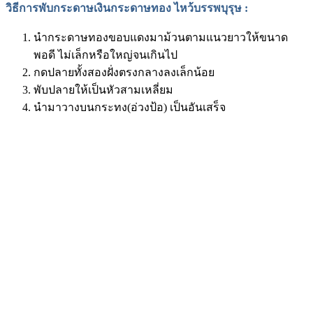
วิธีการพับกระดาษเงินกระดาษทอง ไหว้บรรพบุรุษ
:
นำกระดาษทองขอบแดงมาม้วนตามแนวยาวให้ขนาด
พอดี ไม่เล็กหรือใหญ่จนเกินไป
กดปลายทั้งสองฝั่งตรงกลางลงเล็กน้อย
พับปลายให้เป็นหัวสามเหลี่ยม
นำมาวางบนกระทง(อ่วงป้อ) เป็นอันเสร็จ