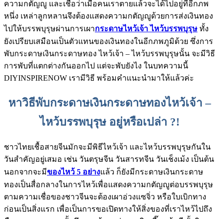
ความกตัญญู และเชื่อว่าเมื่อคนเราตายแล้วจะได้ไปอยู่ที่อีกภพ
หนึ่ง เหล่าลูกหลานจึงต้องแสดงความกตัญญูด้วยการส่งเงินทอง
ไปให้บรรพบุรุษผ่านการเผา
กระดาษไหว้เจ้า ไหว้บรรพบุรุษ
ทั้ง
ยังเปรียบเสมือนเป็นตัวแทนของเงินทองในอีกภพภูมิด้วย ซึ่งการ
พับกระดาษเงินกระดาษทอง ไหว้เจ้า – ไหว้บรรพบุรุษนั้น จะมีวิธี
การพับที่แตกต่างกันออกไป แต่จะพับยังไง ในบทความนี้
DIYINSPIRENOW เรามีวิธี พร้อมคำแนะนำมาให้แล้วค่ะ
หาวิธีพับกระดาษเงินกระดาษทอง
ไหว้เจ้า
–
ไหว้บรรพบุรุษ อยู่หรือเปล่า ?!
ชาวไทยเชื้อสายจีนมักจะมีพิธีไหว้เจ้า และ
ไหว้บรรพบุรุ
ษกัน
ใน
วันสำคัญอยู่เสมอ เช่น วันตรุษจีน วันสารทจีน วันเช็งเม้ง เป็นต้น
นอกจากจะมี
ของไหว้ 5 อย่าง
แล้ว ก็ยังมีกระดาษเงินกระดาษ
ทองเป็นสื่อกลางในการไหว้เพื่อแสดงความกตัญญูต่อบรรพบุรุษ
ตามความเชื่อของชาวจีนจะต้องเผาอ่วงแซจิ่ว หรือใบเบิกทาง
ก่อนเป็นสิ่งแรก เพื่อเป็นการขอเปิดทางให้สิ่งของที่เราไหว้ไปถึง