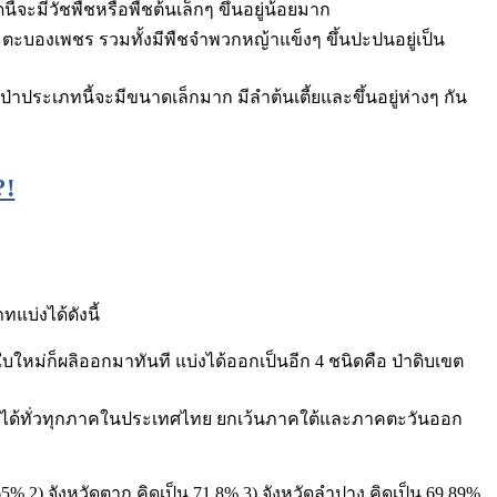
้จะมีวัชพืชหรือพืชต้นเล็กๆ ขึ้นอยู่น้อยมาก
่น ตะบองเพชร รวมทั้งมีพืชจำพวกหญ้าแข็งๆ ขึ้นปะปนอยู่เป็น
ประเภทนี้จะมีขนาดเล็กมาก มีลำต้นเตี้ยและขึ้นอยู่ห่างๆ กัน
?!
แบ่งได้ดังนี้
ไป ใบใหม่ก็ผลิออกมาทันที แบ่งได้ออกเป็นอีก 4 ชนิดคือ ป่าดิบเขต
 พบได้ทั่วทุกภาคในประเทศไทย ยกเว้นภาคใต้และภาคตะวันออก
4.65% 2) จังหวัดตาก คิดเป็น 71.8% 3) จังหวัดลำปาง คิดเป็น 69.89%