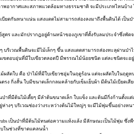
กับสภาพอากาศและสภาพแวดล้อมทางธรรมชาติ จะมีประเภทไหนบ้าง ไ
สูงขึ้นเบียดกันหนาแน่น แสงแดดไม่สามารถส่องลงมาถึงพื้นดินได้ เป็นป
นย์สูตร และมักปรากฎอยู่ด้านหน้าของภูเขาที่ตั้งรับลมประจำซึ่งพัด
่างๆ บริเวณพื้นดินจะมีไม้เล็กๆ ขึ้น แสงแดดสามารถส่องทะลุผ่านป่าไปถ
้ในเขตอบอุ่นที่มีใบเขียวตลอดปี มีพรรณไม้น้อยชนิด แต่ละชนิดจะอย
่าไม้ผลัดใบ คือ ป่าไม้ที่มีใบเขียวชอุ่มในฤดูร้อน แต่จะผลัดใบในฤ
ต้นตรง กิ่งสั้น ใบมีขนาดเล็กกลมคล้ายกับเข็มเย็บผ้า มีต้นไม้เบีย
็นป่าที่มีต้นไม้เตี้ยๆ มีลำต้นขนาดเล็ก ใบแข็ง และต้นมีกิ่งก้านต
อยู่ห่างๆ บริเวณช่องว่างระหว่างต้นไม้ใหญ่ๆ จะมีไม้พุ่มขึ้นอย่างห
crubs เป็นป่าที่มีต้นไม้ทนต่อความแห้งแล้ง มีลักษณะเป็นไม้พุ่ม 
ัดใบในช่วงที่ขาดแคลนน้ำ