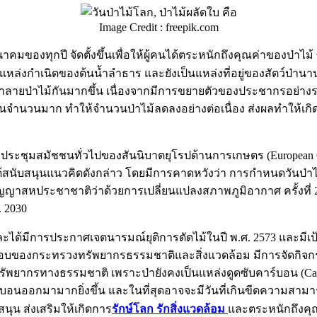
Image Credit : freepik.com
ีนาคมของทุกปี จัดตั้งขึ้นเพื่อให้ผู้คนได้ตระหนักถึงคุณค่าของป่าไ
ล่งกำเนิดของต้นน้ำลำธาร และยังเป็นแหล่งที่อยู่ของสัตว์ป่านาน
รุกทำลายป่าไม้กันมากขึ้น เนื่องจากมีการขยายตัวของประชากรอย่างร
ป่าเป็นจำนวนมาก ทำให้จำนวนป่าไม้ลดลงอย่างต่อเนื่อง ส่งผลทำให
ชุมสมัชชนทั่วไปของสันนิบาตยุโรปด้านการเกษตร (European Confede
้สนับสนุนแนวคิดดังกล่าว โดยมีการคาดหวังว่า การกำหนดวันป่า
สัญญาสหประชาชาติว่าด้วยการเปลี่ยนแปลงสภาพภูมิอากาศ ครั้งท
 2030
ละได้มีการประกาศเจตนารมณ์ยุติการตัดไม้ในปี พ.ศ. 2573 และมีเป้าห
อบของกระทรวงทรัพยากรธรรมชาติและสิ่งแวดล้อม มีการจัดกิจกร
์ทรัพยากรทางธรรมชาติ เพราะป่ายังคงเป็นแหล่งดูดซับคาร์บอน (Car
ออกมามากยิ่งขึ้น และในที่สุดอาจจะมีวันที่เกินขีดความสามารถใน
นุน ส่งเสริมให้เกิดการ
รักษ์โลก รักสิ่งแวดล้อม
และตระหนักถึงคุณ