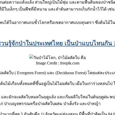
นต่อความแห้งแล้ง ส่วนใหญ่เป็นไม้พุ่ม และตามพื้นดินของป่าชนิดนี
ที่มีใบเล็กๆ เป็นพืชที่มีหนาม และลำต้นสามารถเก็บกักน้ำไว้ได้ เช
่พบได้ในอากาศแถบขั้วโลกหรือเขตอากาศแบบทุนดรา ซึ่งต้นไม้ในป่า
วนรู้จักป่าในประเทศไทย เป็นป่าแบบไหนกัน 
Image Credit : freepik.com
ดใบ ( Evergreen Forest) และ (Deciduous Forest) โดยแต่ละประเภท
ต้นไม้เกือบทั้งหมดที่ขึ้นอยู่เป็นไม้ไม่ผลัดใบ เมื่อใบเก่าร่วงหล่น
ใบ และมักจะผลัดใบหมดในฤดูแล้ง และเริ่มผลิใบใหม่ในต้นฤดูฝน
ก่ ป่าเบญจพรรณหรือป่าผลัดใบผสม ป่าเต็งรัง และป่าหญ้า
่ามากที่สุด 5 อันดับคือ 1) จังหวัดแม่ฮ่องสอน มีพื้นที่ป่าคิดเป็น 8