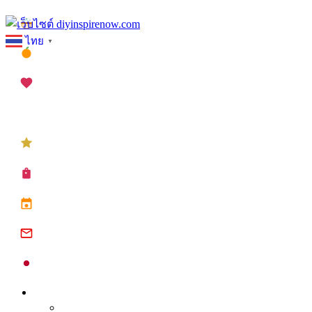
Skip
เทศกาลสงกรานต์
to
ไทย
▼
content
เทศกาลตรุษจีน
เทศกาลวาเลนไทน์
เทศกาลคริสต์มาส
เทศกาลปีใหม่
ซื้อปฏิทิน planner
ปฏิทินวันหยุด 2568
ปฏิทินจีน 2568
ปฏิทินญี่ปุ่น 2025
Inspire
Tips จุดประกาย