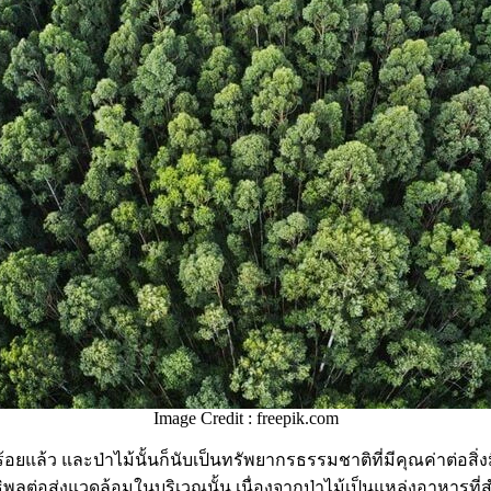
Image Credit : freepik.com
บร้อยแล้ว และป่าไม้นั้นก็นับเป็นทรัพยากรธรรมชาติที่มีคุณค่าต่อส
ลต่อส่งแวดล้อมในบริเวณนั้น เนื่องจากป่าไม้เป็นแหล่งอาหารที่สำค