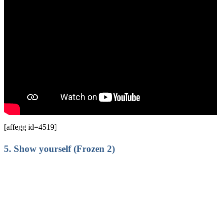
[affegg id=4519]
5.
Show yourself (Frozen 2)