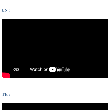
EN :
TH :