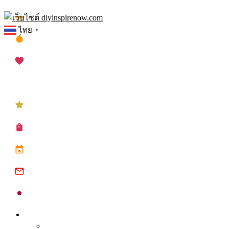
Skip
เทศกาลสงกรานต์
to
ไทย
▼
content
เทศกาลตรุษจีน
เทศกาลวาเลนไทน์
เทศกาลคริสต์มาส
เทศกาลปีใหม่
ซื้อปฏิทิน planner
ปฏิทินวันหยุด 2568
ปฏิทินจีน 2568
ปฏิทินญี่ปุ่น 2025
Inspire
Tips จุดประกาย