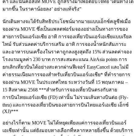
ค่า และนั่นคือสิ่งที่ MOVE ถูกสร้างมาเพื่อตอบโจทย์ ‘เดินทางได้
มากขึ้น ในราคาน้อยลง’ อย่างแท้จริง”
นักเดินทางจะได้รับสิทธิประโยชน์มากมายแบบเอ็กซ์คลูซีฟเมื่อ
จองผ่าน MOVE ซึ่งเป็นแพลตฟอร์มจองอย่างเป็นทางการของ
สายการบินแอร์เอเชีย อาทิ การจองเที่ยวบินแอร์เอเชียแบบเรียล
ไทม์ รับส่วนลดค่าบริการเสริม อาทิ การจองน้ำหนักสัมภาระ
และอาหารบนเครื่องในราคาถูกลงสูงสุดถึง 15% ส่วนลดค่าจอง
โรงแรมมูลค่า 230 บาท การสะสมคะแนน AirAsia points การ
ยกเลิกเที่ยวบินได้อย่างสะดวกผ่านฟีเจอร์ EasyCancel และไม่มี
ค่าธรรมเนียมการจองสำหรับเที่ยวบินแอร์เอเชีย* ที่ทำรายการ
จองผ่าน MOVE ในประเทศไทย ระหว่างวันที่ 15 พฤษภาคม –
15 สิงหาคม 2568 ***สำหรับการจองเที่ยวบินตรงกับสาย
การบินไทยแอร์เอเชีย (FD) เท่านั้น ไม่รวมเส้นทางบินต่อ (Fly-
thru) และการจองเที่ยวบินของสายการบินไทยแอร์เอเชีย เอ็กซ์
(XJ)***
อย่างไรก็ตาม MOVE ไม่ได้หยุดเพียงแค่การจองเที่ยวบินแอร์
เอเชียเท่านั้น แต่ยังมอบทางเลือกที่หลากหลายยิ่งขึ้น ด้วยบริการ