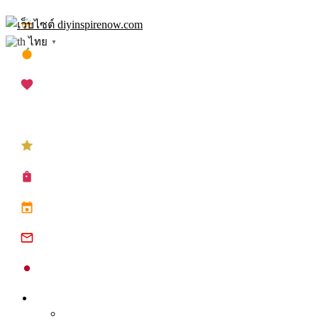
Skip
เทศกาลสงกรานต์
to
ไทย
▼
content
เทศกาลตรุษจีน
เทศกาลวาเลนไทน์
เทศกาลคริสต์มาส
เทศกาลปีใหม่
ซื้อปฏิทิน planner
ปฏิทินวันหยุด 2568
ปฏิทินจีน 2568
ปฏิทินญี่ปุ่น 2025
Inspire
Tips จุดประกาย