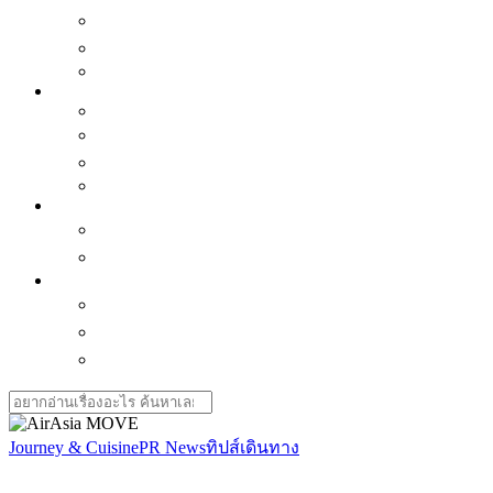
เเนะนำของน่าซื้อ
ซีรี่ย์น่าดู
Horoscope
Better Me
Mindset
พัฒนาตัวเอง
Interview คนบันดาลใจ
Love is
Health
สุขภาพใจ-ธรรมะ ธรรมโม
สุขภาพกาย
Journey & Cuisine
กิน-เที่ยวไทย
กิน-เที่ยวเอเชีย
ทิปส์เดินทาง
Search
for:
Journey & Cuisine
PR News
ทิปส์เดินทาง