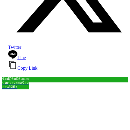
Twitter
Line
Copy Link
ซื้อปฏิทิน&Planner
Close
บทความยอดนิยม
อ่านให้ฟัง