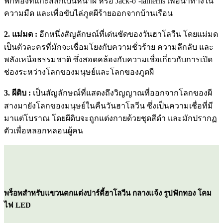
ฟักทองที่แกะสลักเป็นหน้าผี หรือ Jack-o’-lanterns เพื่อนำทางใน
ความมืด และเพื่อขับไล่ภูตผีร้ายออกจากบ้านเรือน
2. แม่มด :
อีกหนึ่งสัญลักษณ์ที่เด่นชัดของวันฮาโลวีน โดยแม่มด
เป็นตัวละครที่มักจะเชื่อมโยงกับความชั่วร้าย ความลึกลับ และ
พลังเหนือธรรมชาติ ซึ่งสอดคล้องกับความเชื่อเกี่ยวกับการเปิด
ช่องระหว่างโลกของมนุษย์และโลกของภูตผี
3. ผีดิบ :
เป็นสัญลักษณ์ที่แสดงถึงวิญญาณที่ออกจากโลกของผี
สางมายังโลกของมนุษย์ในคืนวันฮาโลวีน ซึ่งเป็นความเชื่อที่มี
มาแต่โบราณ โดยผีดิบจะถูกแต่งกายด้วยชุดสีดำ และมักปรากฏ
ตัวเพื่อหลอกหลอนผู้คน
พร็อพสําหรับแขวนตกแต่งปาร์ตี้ฮาโลวีน กลางแจ้ง รูปฟักทอง โคม
ไฟ LED