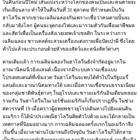
ในคืนก่อนปีใหม่ เส้นแบ่งระหว่างโลกของคนเป็นและคนตายจะ
เริ่มเลือนลาง ทำให้ในคืนวันที่ 31 ตุลาคม ที่กำหนดเป็นวัน
ฮาโลวีน พวกเขาจะเฉลิมฉลองกันเพราะเชื่อว่าคนตายนั้นจะ
กลับมายังโลก ผู้คนจะจุดกองไฟและมารวมตัวกันเพื่อเผาพืชผล
และสัตว์เพื่อเป็นเครื่องสังเวยเทพเจ้าเซลติก ในระหว่างการ
เฉลิมฉลอง ชาวเคลต์จะสวมเครื่องแต่งกายเพื่อปัดเป่าผี ซึ่งโดย
ทั่วไปแล้วจะประกอบด้วยหัวของสัตว์และหนังสัตว์ต่างๆ
ตามเดิมแล้ว การเฉลิมฉลองวันฮาโลวีนยังจำกัดอยู่มากใน
อาณานิคมนิวอิงแลนด์ เนื่องจากมีระบบความเชื่อแบบ
โปรเตสแตนต์ที่เข้มงวด วันฮาโลวีนจะพบได้ทั่วไปในรัฐแมรี่
แลนด์และอาณานิคมทางใต้ และเมื่อความเชื่อขนบธรรมเนียม
ของกลุ่มชาติพันธุ์ต่างๆ ในยุโรปและชาวอเมริกันอินเดียนหลอม
รวมกัน วันฮาโลวีนในเวอร์ชั่นอเมริกันก็เริ่มปรากฏขึ้น ในช่วง
ศตวรรษที่ 19 เมื่อคราวผู้อพยพชาวยุโรปเดินทางไปยังแผ่นดิน
อเมริกา ก็ได้นำประเพณีฮาโลวีนติดตัวไปด้วย และได้กลายเป็น
เทศกาลที่นิยมอย่างมาก การเฉลิมฉลองครั้งแรกในอเมริกาจึง
เริ่มขึ้น เมื่อเวลาผ่านไปมาจนถึงปัจจุบัน วันฮาโลวีนก็ได้กลาย
เป็นวันแห่งการทำกิจกรรมต่างๆ รวมถึงงานสังสรรค์ งานรื่นเริง