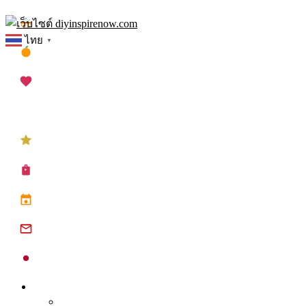
Skip
เทศกาลสงกรานต์
to
ไทย
▼
content
เทศกาลตรุษจีน
เทศกาลวาเลนไทน์
เทศกาลคริสต์มาส
เทศกาลปีใหม่
ซื้อปฏิทิน planner
ปฏิทินวันหยุด 2568
ปฏิทินจีน 2568
ปฏิทินญี่ปุ่น 2025
Inspire
Tips จุดประกาย