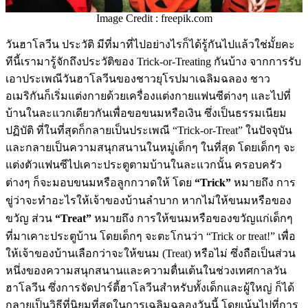
Image Credit : freepik.com
วันฮาโลวีน ประวัติ มีที่มาที่ไปอย่างไรก็ได้รู้กันไปแล้วใช่มั้ยคะ
ทีนี้เรามารู้จักถึงประวัติของ Trick-or-Treating กันบ้าง จากการรับ
เอาประเพณีวันฮาโลวีนของชาวยุโรปมาเฉลิมฉลอง ชาว
อเมริกันก็เริ่มแต่งกายด้วยเครื่องแต่งกายแฟนซีต่างๆ และไปที่
บ้านในละแวกเดียวกันเพื่อขอขนมหรือเงิน ซึ่งเป็นธรรมเนียม
ปฏิบัติ ที่ในที่สุดก็กลายเป็นประเพณี “Trick-or-Treat” ในปัจจุบัน
และกลายเป็นความสนุกสนานในหมู่เด็กๆ ในที่สุด โดยเด็กๆ จะ
แต่งตัวแฟนซีไปเคาะประตูตามบ้านในละแวกนั้น ครอบครัว
ต่างๆ ก็จะมอบขนมหรือลูกกวาดให้ โดย
“Trick”
หมายถึง การ
ขู่ว่าจะทำอะไรให้เจ้าของบ้านลำบาก หากไม่ให้ขนมหรือของ
ขวัญ ส่วน
“Treat”
หมายถึง การให้ขนมหรือของขวัญแก่เด็กๆ
ที่มาเคาะประตูบ้าน โดยเด็กๆ จะตะโกนว่า “Trick or treat!” เพื่อ
ให้เจ้าของบ้านเลือกว่าจะให้ขนม (Treat) หรือไม่ ซึ่งถือเป็นส่วน
หนึ่งของความสนุกสนานและความตื่นเต้นในช่วงเทศกาลวัน
ฮาโลวีน ซึ่งการจัดปาร์ตี้ฮาโลวีนสำหรับทั้งเด็กและผู้ใหญ่ ก็ได้
กลายเป็นวิธีที่นิยมที่สุดในการเฉลิมฉลองวันนี้ โดยเน้นไปที่การ