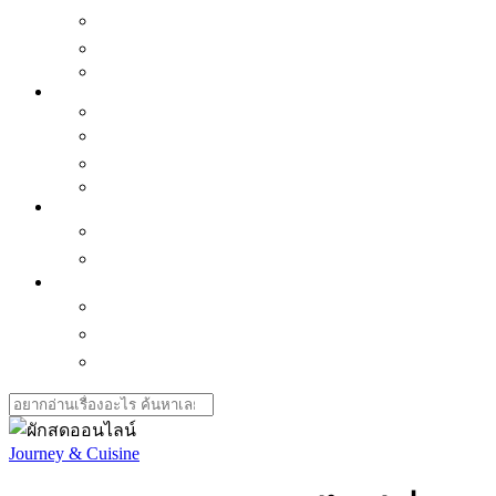
เเนะนำของน่าซื้อ
ซีรี่ย์น่าดู
Horoscope
Better Me
Mindset
พัฒนาตัวเอง
Interview คนบันดาลใจ
Love is
Health
สุขภาพใจ-ธรรมะ ธรรมโม
สุขภาพกาย
Journey & Cuisine
กิน-เที่ยวไทย
กิน-เที่ยวเอเชีย
ทิปส์เดินทาง
Search
for:
Journey & Cuisine