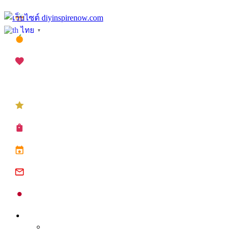
Skip
เทศกาลสงกรานต์
to
ไทย
▼
content
เทศกาลตรุษจีน
เทศกาลวาเลนไทน์
เทศกาลคริสต์มาส
เทศกาลปีใหม่
ซื้อปฏิทิน planner
ปฏิทินวันหยุด 2568
ปฏิทินจีน 2568
ปฏิทินญี่ปุ่น 2025
Inspire
Tips จุดประกาย