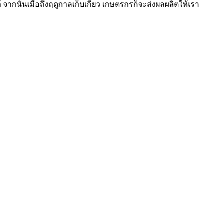
นั้นเมื่อถึงฤดูกาลเก็บเกี่ยว เกษตรกรก็จะส่งผลผลิตให้เรา