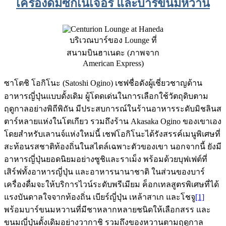
เครื่องดื่มซิกเนเจอร์ และบาร์ขนมหวาน
บริเวณบาร์ของ Lounge ที่
สนามบินฮาเนดะ (ภาพจาก
American Express)
ซาโตชิ โอกิโนะ (Satoshi Ogino)
เชฟชื่อดังผู้เชี่ยวชาญด้าน
อาหารญี่ปุ่นแบบดั้งเดิม ผู้โดดเด่นในการเลือกใช้วัตถุดิบตาม
ฤดูกาลอย่างพิถีพิถัน มีประสบการณ์ในร้านอาหารระดับมิชลินส
ตาร์หลายแห่งในโตเกียว รวมถึงร้าน Akasaka Ogino ของเขาเอง
โดยสำหรับเลานจ์แห่งใหม่นี้ เชฟโอกิโนะได้รังสรรค์เมนูพิเศษที่
สะท้อนรสชาติท้องถิ่นในสไตล์เฉพาะตัวของเขา นอกจากนี้ ยังมี
อาหารญี่ปุ่นยอดนิยมอย่างซูชิและราเม็ง พร้อมด้วยบุฟเฟต์ที่
เสิร์ฟทั้งอาหารญี่ปุ่น และอาหารนานาชาติ ในส่วนของบาร์
เครื่องดื่มจะให้บริการไวน์ระดับพรีเมียม ค็อกเทลสูตรพิเศษที่ได้
แรงบันดาลใจจากท้องถิ่น เบียร์ญี่ปุ่น เหล้าสาเก และโชจู
[1]
พร้อมบาร์ขนมหวานที่มีชาหลากหลายชนิดให้เลือกสรร และ
ขนมญี่ปุ่นดั้งเดิมอย่างวากาชิ รวมถึงของหวานตามฤดูกาล