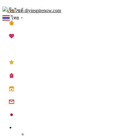
Skip
เทศกาลสงกรานต์
to
ไทย
▼
content
เทศกาลตรุษจีน
เทศกาลวาเลนไทน์
เทศกาลคริสต์มาส
เทศกาลปีใหม่
ซื้อปฏิทิน planner
ปฏิทินวันหยุด 2568
ปฏิทินจีน 2568
ปฏิทินญี่ปุ่น 2025
Inspire
Tips จุดประกาย