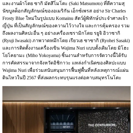
และงานผ้าโดย ซากิ มัตสึโมโตะ (Saki Matsumoto) ที่ตีความสุ
นัขบูลด็อกสัญลักษณ์ของอเมริกัน เอ็กซ์เพรส อย่าง Sir Charles
Frosty Blue ใหม่ในรูปแบบ Komainu สัตว์ผู้พิทักษ์ประจำศาลเจ้า
ญี่ปุ่น ที่เป็นสัญลักษณ์ของความไว้วางใจ และการคุ้มครอง รวม
ถึงผลงานศิลปะอื่น ๆ อย่างเครื่องเซรามิกโดย รยูจิ อิวาซากิ
(Ryuji Iwasaki) ภาพวาดหมึกโดย เรียวเฮ ซาซากิ (Ryohei Sasaki)
และการติดตั้งงานเครื่องเขิน Wajima Nuri แบบดั้งเดิมโดย มิโฮะ
โยโคยามะ (Miho Yokoyama) ชิ้นงานสำหรับการจัดวางนี้ได้รับ
การคัดสรรมาจากจังหวัดอิชิกาวะ แหล่งกำเนิดของศิลปะแบบ
Wajima Nuri เพื่อร่วมสนับสนุนการฟื้นฟูพื้นที่หลังเหตุการณ์แผ่น
ดินไหวในปี 2567 ที่ส่งผลกระทบรุนแรงต่อคาบสมุทรโนโตะ