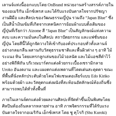
เลานจ์แห่งนี้ออกแบบโดย OnBrand หน่วยงานสร้างสรรค์ภายใน
ของอเมริกัน เอ็กซ์เพรส และได้รับแรงบันดาลใจจากปรัชญา
งานฝีมือ และศิลปะของวัฒนธรรมญี่ปุ่น รวมถึง “Japan Blue” ซึ่ง
เป็นสีน้ำเงินเข้มที่เกิดจากเทคนิคการย้อมผ้าแบบดั้งเดิมของ
ญี่ปุ่นที่เรียกว่า Aizome สี “Japan Blue” เป็นสัญลักษณ์แห่งความ
สงบ และความมั่นคงในศิลปะ สถาปัตยกรรม และแฟชั่นของ
ญี่ปุ่น โดยสีนี้ได้ถูกจัดวางให้เข้ากับองค์ประกอบทั่วทั้งเลานจ์
อย่างกลมกลืน ผสานกับวัสดุธรรมชาติและพื้นผิวต่าง ๆ อาทิ ไม้
ระแนง หิน โดยแทรกลูกเล่นของไม้วอลนัต และไม้แอชสีดำไว้
อย่างพิถีพิถัน บริเวณบาร์ตกแต่งด้วยกระเบื้องเซรามิกลาย
Uroko อันงดงาม และแผงตกแต่งเพดานที่โดดเด่นสะดุดตา ขณะ
ที่พื้นที่นั่งหลักประดับด้วยโคมไฟแชนเดอเลียร์แบบ Edo Kiriko
พร้อมด้วยผ้า และวัสดุตกแต่งผนังที่สะท้อนอัตลักษณ์ท้องถิ่นซึ่ง
สามารถพบได้ทั่วทั้งพื้นที่
ภายในเลานจ์ตกแต่งด้วยผลงานศิลปะที่จัดทำขึ้นเป็นพิเศษโดย
ศิลปินท้องถิ่นหลากหลายท่าน อาทิ ภาพจิตรกรรมที่ได้รับแรง
บันดาลใจจากอเมริกัน เอ็กซ์เพรส โดย ชู คุโรกิ (Shu Kuroki)