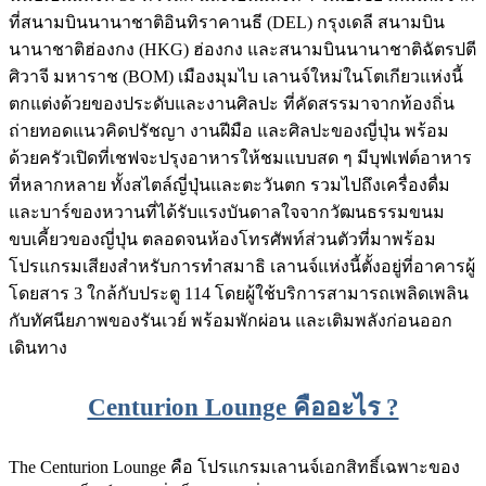
ที่สนามบินนานาชาติอินทิราคานธี (DEL) กรุงเดลี สนามบิน
นานาชาติฮ่องกง (HKG) ฮ่องกง และสนามบินนานาชาติฉัตรปตี
ศิวาจี มหาราช (BOM) เมืองมุมไบ เลานจ์ใหม่ในโตเกียวแห่งนี้
ตกแต่งด้วยของประดับและงานศิลปะ ที่คัดสรรมาจากท้องถิ่น
ถ่ายทอดแนวคิดปรัชญา งานฝีมือ และศิลปะของญี่ปุ่น พร้อม
ด้วยครัวเปิดที่เชฟจะปรุงอาหารให้ชมแบบสด ๆ มีบุฟเฟต์อาหาร
ที่หลากหลาย ทั้งสไตล์ญี่ปุ่นและตะวันตก รวมไปถึงเครื่องดื่ม
และบาร์ของหวานที่ได้รับแรงบันดาลใจจากวัฒนธรรมขนม
ขบเคี้ยวของญี่ปุ่น ตลอดจนห้องโทรศัพท์ส่วนตัวที่มาพร้อม
โปรแกรมเสียงสำหรับการทำสมาธิ เลานจ์แห่งนี้ตั้งอยู่ที่อาคารผู้
โดยสาร 3 ใกล้กับประตู 114 โดยผู้ใช้บริการสามารถเพลิดเพลิน
กับทัศนียภาพของรันเวย์ พร้อมพักผ่อน และเติมพลังก่อนออก
เดินทาง
Centurion Lounge คืออะไร ?
The Centurion Lounge คือ โปรแกรมเลานจ์เอกสิทธิ์เฉพาะของ