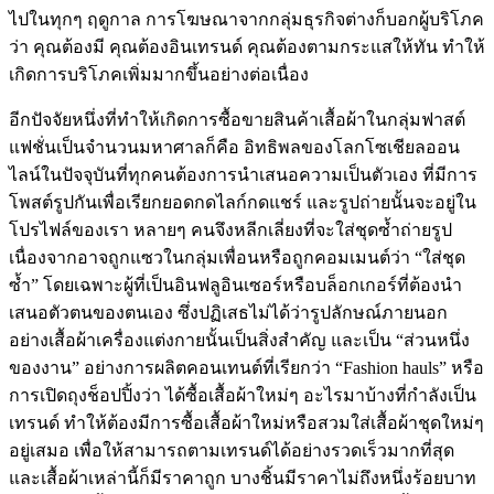
ไปในทุกๆ ฤดูกาล การโฆษณาจากกลุ่มธุรกิจต่างก็บอกผู้บริโภค
ว่า คุณต้องมี คุณต้องอินเทรนด์ คุณต้องตามกระแสให้ทัน ทำให้
เกิดการบริโภคเพิ่มมากขึ้นอย่างต่อเนื่อง
อีกปัจจัยหนึ่งที่ทำให้เกิดการซื้อขายสินค้าเสื้อผ้าในกลุ่มฟาสต์
แฟชั่นเป็นจำนวนมหาศาลก็คือ อิทธิพลของโลกโซเชียลออน
ไลน์ในปัจจุบันที่ทุกคนต้องการนำเสนอความเป็นตัวเอง ที่มีการ
โพสต์รูปกันเพื่อเรียกยอดกดไลก์กดแชร์ และรูปถ่ายนั้นจะอยู่ใน
โปรไฟล์ของเรา หลายๆ คนจึงหลีกเลี่ยงที่จะใส่ชุดซ้ำถ่ายรูป
เนื่องจากอาจถูกแซวในกลุ่มเพื่อนหรือถูกคอมเมนต์ว่า “ใส่ชุด
ซ้ำ” โดยเฉพาะผู้ที่เป็นอินฟลูอินเซอร์หรือบล็อกเกอร์ที่ต้องนำ
เสนอตัวตนของตนเอง ซึ่งปฏิเสธไม่ได้ว่ารูปลักษณ์ภายนอก
อย่างเสื้อผ้าเครื่องแต่งกายนั้นเป็นสิ่งสำคัญ และเป็น “ส่วนหนึ่ง
ของงาน” อย่างการผลิตคอนเทนต์ที่เรียกว่า “Fashion hauls” หรือ
การเปิดถุงช็อปปิ้งว่า ได้ซื้อเสื้อผ้าใหม่ๆ อะไรมาบ้างที่กำลังเป็น
เทรนด์ ทำให้ต้องมีการซื้อเสื้อผ้าใหม่หรือสวมใส่เสื้อผ้าชุดใหม่ๆ
อยู่เสมอ เพื่อให้สามารถตามเทรนด์ได้อย่างรวดเร็วมากที่สุด
และเสื้อผ้าเหล่านี้ก็มีราคาถูก บางชิ้นมีราคาไม่ถึงหนึ่งร้อยบาท