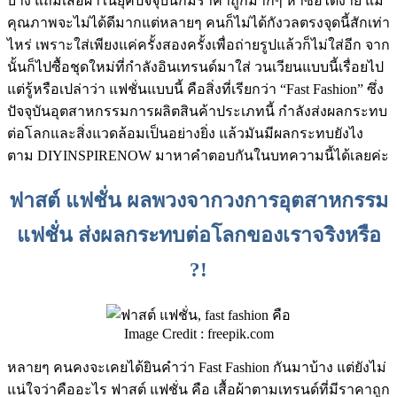
บ้าง แถมเสื้อผ้าในยุคปัจจุบันก็มีราคาถูกมากๆ หาซื้อได้ง่าย แม้
คุณภาพจะไม่ได้ดีมากแต่หลายๆ คนก็ไม่ได้กังวลตรงจุดนี้สักเท่า
ไหร่ เพราะใส่เพียงแค่ครั้งสองครั้งเพื่อถ่ายรูปแล้วก็ไม่ใส่อีก จาก
นั้นก็ไปซื้อชุดใหม่ที่กำลังอินเทรนด์มาใส่ วนเวียนแบบนี้เรื่อยไป
แต่รู้หรือเปล่าว่า แฟชั่นแบบนี้ คือสิ่งที่เรียกว่า “Fast Fashion” ซึ่ง
ปัจจุบันอุตสาหกรรมการผลิตสินค้าประเภทนี้ กำลังส่งผลกระทบ
ต่อโลกและสิ่งแวดล้อมเป็นอย่างยิ่ง แล้วมันมีผลกระทบยังไง
ตาม DIYINSPIRENOW มาหาคำตอบกันในบทความนี้ได้เลยค่ะ
ฟาสต์ แฟชั่น ผลพวงจากวงการอุตสาหกรรม
แฟชั่น ส่งผลกระทบต่อโลกของเราจริงหรือ
?!
Image Credit : freepik.com
หลายๆ คนคงจะเคยได้ยินคำว่า Fast Fashion กันมาบ้าง แต่ยังไม่
แน่ใจว่าคืออะไร ฟาสต์ แฟชั่น คือ เสื้อผ้าตามเทรนด์ที่มีราคาถูก