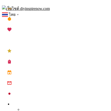
Skip
เทศกาลสงกรานต์
to
ไทย
▼
content
เทศกาลตรุษจีน
เทศกาลวาเลนไทน์
เทศกาลคริสต์มาส
เทศกาลปีใหม่
ซื้อปฏิทิน planner
ปฏิทินวันหยุด 2568
ปฏิทินจีน 2568
ปฏิทินญี่ปุ่น 2025
Inspire
Tips จุดประกาย