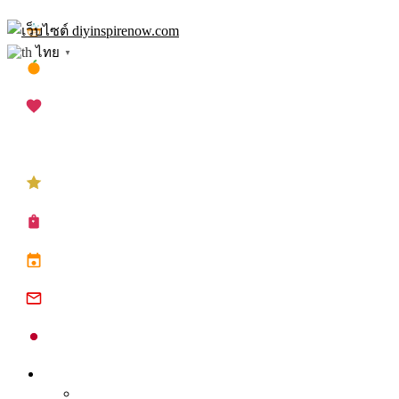
Skip
เทศกาลสงกรานต์
to
ไทย
▼
content
เทศกาลตรุษจีน
เทศกาลวาเลนไทน์
เทศกาลคริสต์มาส
เทศกาลปีใหม่
ซื้อปฏิทิน planner
ปฏิทินวันหยุด 2568
ปฏิทินจีน 2568
ปฏิทินญี่ปุ่น 2025
Inspire
Tips จุดประกาย