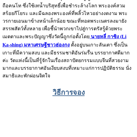
ถือคนโท ซึ่งใช้เทน้ำบริสุทธิ์เพื่อชำระล้างโลก พระองค์สวม
สร้อยกีโยระ และมีฉลองพระองค์ที่พลิ้วไหวอย่างงดงาม พระ
วรกายเอนมาข้างหน้าเล็กน้อย ขณะที่ทอดพระเนตรลงมายัง
สรรพสัตว์ทั้งหลาย เพื่อชี้นำพวกเขาไปสู่การตรัสรู้ด้วยพระ
เมตตาและพระปัญญาซึ่งวัดนี้ถูกก่อตั้งโดย
นายหลี่ กาซิง (Li
Ka-shing) มหาเศรษฐีชาวฮ่องกง
ตั้งอยู่บนเกาะลันเตา ซึ่งเป็น
เกาะที่มีความสงบ และมีธรรมชาติอันร่มรื่น บรรยากาศดีมาก
ค่ะ วัดแห่งนี้เป็นที่รู้จักในเรื่องสถาปัตยกรรมแบบจีนที่สวยงาม
มากและบรรยากาศอันเงียบสงบที่เหมาะแก่การปฏิบัติธรรม นั่ง
สมาธิและพักผ่อนจิตใจ
วิธีการจอง