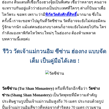
ฮ่องกง ดินแดนที่เชื่อเรื่องฮวงจุ้ยเป็นพิเศษ เชื่อว่าหลายๆ คนอาจ
จะทราบกันอยู่แล้วว่าฮ่องกงเป็นประเทศที่ใครๆ ต่างก็บินมาเพื่อ
ไหว้พระ ขอพร เพราะว่ามี
พิกัดวัดดังศักดิ์สิทธิ์
มากมาย ซึ่งใน
ครั้งนี้ เราจะขอพาไปมูกันที่วัดซีซ่าน วัดที่อาจจะยังไม่ค่อยมีคน
รู้จักมากนัก แม้แต่คนฮ่องกงบางคนก็อาจจะยังไม่เคยไปกัน ใคร
กำลังมองหาพิกัดไหว้พระใหม่ๆ ในฮ่องกง ต้องห้ามพลาด
บทความนี้เลยค่ะ
รีวิว วัดเจ้าแม่กวนอิม ซีซ่าน ฮ่องกง แบบจัด
เต็ม เป็นคู่มือได้เลย !
วัดซีซ่าน (Tsz Shan Monastery)
หรือที่เรียกอีกชื่อว่า
วัดซ่าง
ซ่าน (Shang Shan Monastery)
เป็นวัดพุทธที่มีความสำคัญ
ประดิษฐานรูปปั้นเจ้าแม่กวนอิมสูงถึง 76 เมตร ประกอบด้วยรูป
ปั้นเจ้าแม่กวนอิมสีขาวที่หล่อจากสำริดสูง 70 เมตร (รวมฐาน