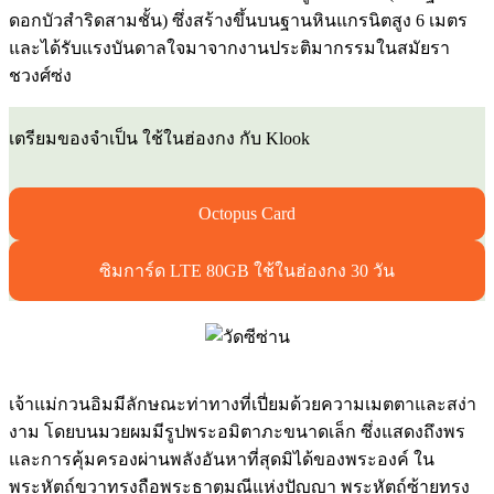
ดอกบัวสำริดสามชั้น) ซึ่งสร้างขึ้นบนฐานหินแกรนิตสูง 6 เมตร
และได้รับแรงบันดาลใจมาจากงานประติมากรรมในสมัยรา
ชวงศ์ซ่ง
เตรียมของจำเป็น ใช้ในฮ่องกง กับ Klook
Octopus Card
ซิมการ์ด LTE 80GB ใช้ในฮ่องกง 30 วัน
เจ้าแม่กวนอิมมีลักษณะท่าทางที่เปี่ยมด้วยความเมตตาและสง่า
งาม โดยบนมวยผมมีรูปพระอมิตาภะขนาดเล็ก ซึ่งแสดงถึงพร
และการคุ้มครองผ่านพลังอันหาที่สุดมิได้ของพระองค์ ใน
พระหัตถ์ขวาทรงถือพระธาตุมณีแห่งปัญญา พระหัตถ์ซ้ายทรง