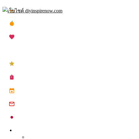
Skip
เทศกาลสงกรานต์
to
content
เทศกาลตรุษจีน
เทศกาลวาเลนไทน์
เทศกาลคริสต์มาส
เทศกาลปีใหม่
ซื้อปฏิทิน planner
ปฏิทินวันหยุด 2568
ปฏิทินจีน 2568
ปฏิทินญี่ปุ่น 2025
Inspire
Tips จุดประกาย