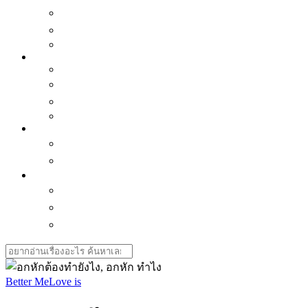
เเนะนำของน่าซื้อ
ซีรี่ย์น่าดู
Horoscope
Better Me
Mindset
พัฒนาตัวเอง
Interview คนบันดาลใจ
Love is
Health
สุขภาพใจ-ธรรมะ ธรรมโม
สุขภาพกาย
Journey & Cuisine
กิน-เที่ยวไทย
กิน-เที่ยวเอเชีย
ทิปส์เดินทาง
Search
for:
Better Me
Love is