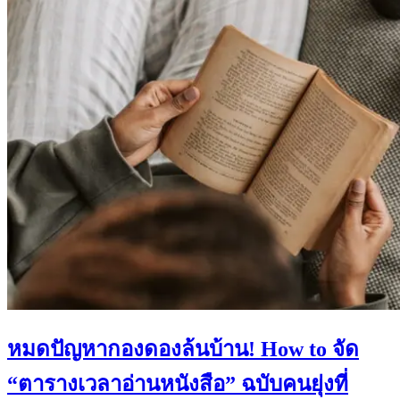
หมดปัญหากองดองล้นบ้าน! How to จัด
“ตารางเวลาอ่านหนังสือ” ฉบับคนยุ่งที่