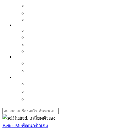
เเนะนำของน่าซื้อ
ซีรี่ย์น่าดู
Horoscope
Better Me
Mindset
พัฒนาตัวเอง
Interview คนบันดาลใจ
Love is
Health
สุขภาพใจ-ธรรมะ ธรรมโม
สุขภาพกาย
Journey & Cuisine
กิน-เที่ยวไทย
กิน-เที่ยวเอเชีย
ทิปส์เดินทาง
Search
for:
Better Me
พัฒนาตัวเอง