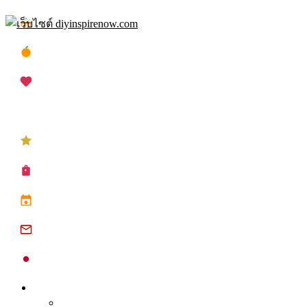
Skip
เทศกาลสงกรานต์
to
content
เทศกาลตรุษจีน
เทศกาลวาเลนไทน์
เทศกาลคริสต์มาส
เทศกาลปีใหม่
ซื้อปฏิทิน planner
ปฏิทินวันหยุด 2568
ปฏิทินจีน 2568
ปฏิทินญี่ปุ่น 2025
Inspire
Tips จุดประกาย