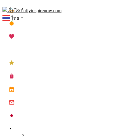
Skip
เทศกาลสงกรานต์
to
ไทย
▼
content
เทศกาลตรุษจีน
เทศกาลวาเลนไทน์
เทศกาลคริสต์มาส
เทศกาลปีใหม่
ซื้อปฏิทิน planner
ปฏิทินวันหยุด 2568
ปฏิทินจีน 2568
ปฏิทินญี่ปุ่น 2025
Inspire
Tips จุดประกาย