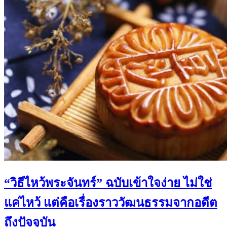
“วิธีไหว้พระจันทร์” ฉบับเข้าใจง่าย ไม่ใช่
แค่ไหว้ แต่คือเรื่องราววัฒนธรรมจากอดีต
ถึงปัจจุบัน