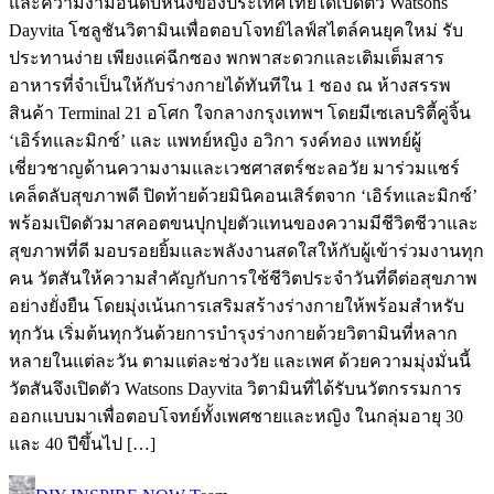
และความงามอันดับหนึ่งของประเทศไทยได้เปิดตัว Watsons
Dayvita โซลูชันวิตามินเพื่อตอบโจทย์ไลฟ์สไตล์คนยุคใหม่ รับ
ประทานง่าย เพียงแค่ฉีกซอง พกพาสะดวกและเติมเต็มสาร
อาหารที่จำเป็นให้กับร่างกายได้ทันทีใน 1 ซอง ณ ห้างสรรพ
สินค้า Terminal 21 อโศก ใจกลางกรุงเทพฯ โดยมีเซเลบริตี้คู่จิ้น
‘เอิร์ทและมิกซ์’ และ แพทย์หญิง อวิกา รงค์ทอง แพทย์ผู้
เชี่ยวชาญด้านความงามและเวชศาสตร์ชะลอวัย มาร่วมแชร์
เคล็ดลับสุขภาพดี ปิดท้ายด้วยมินิคอนเสิร์ตจาก ‘เอิร์ทและมิกซ์’
พร้อมเปิดตัวมาสคอตขนปุกปุยตัวแทนของความมีชีวิตชีวาและ
สุขภาพที่ดี มอบรอยยิ้มและพลังงานสดใสให้กับผู้เข้าร่วมงานทุก
คน วัตสันให้ความสําคัญกับการใช้ชีวิตประจำวันที่ดีต่อสุขภาพ
อย่างยั่งยืน โดยมุ่งเน้นการเสริมสร้างร่างกายให้พร้อมสำหรับ
ทุกวัน เริ่มต้นทุกวันด้วยการบำรุงร่างกายด้วยวิตามินที่หลาก
หลายในแต่ละวัน ตามแต่ละช่วงวัย และเพศ ด้วยความมุ่งมั่นนี้
วัตสันจึงเปิดตัว Watsons Dayvita วิตามินที่ได้รับนวัตกรรมการ
ออกแบบมาเพื่อตอบโจทย์ทั้งเพศชายและหญิง ในกลุ่มอายุ 30
และ 40 ปีขึ้นไป […]