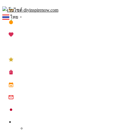
Skip
เทศกาลสงกรานต์
to
ไทย
▼
content
เทศกาลตรุษจีน
เทศกาลวาเลนไทน์
เทศกาลคริสต์มาส
เทศกาลปีใหม่
ซื้อปฏิทิน planner
ปฏิทินวันหยุด 2568
ปฏิทินจีน 2568
ปฏิทินญี่ปุ่น 2025
Inspire
Tips จุดประกาย