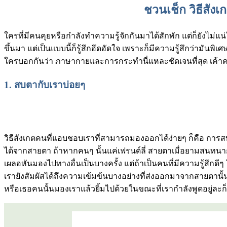
ชวนเช็ก วิธีสังเ
ใครที่มีคนคุยหรือกำลังทำความรู้จักกันมาได้สักพัก แต่ก็ยังไม่แน
ขึ้นมา แต่เป็นแบบนี้ก็รู้สึกอึดอัดใจ เพราะก็มีความรู้สึกว่ามันพิ
ใครบอกกันว่า ภาษากายและการกระทำนี่แหละชัดเจนที่สุด เค้าคนนั
1.
สบตากับเราบ่อยๆ
วิธีสังเกตคนที่แอบชอบเราที่สามารถมองออกได้ง่ายๆ ก็คือ การสบ
ได้จากสายตา ถ้าหากคนๆ นั้นแค่เฟรนด์ลี่ สายตาเมื่อยามสนทนากั
เผลอหันมองไปทางอื่นเป็นบางครั้ง แต่ถ้าเป็นคนที่มีความรู้สึก
เรายังสัมผัสได้ถึงความเข้มข้นบางอย่างที่ส่งออกมาจากสายตานั้น
หรือเธอคนนั้นมองเราแล้วยิ้มไปด้วยในขณะที่เรากำลังพูดอยู่ละก็