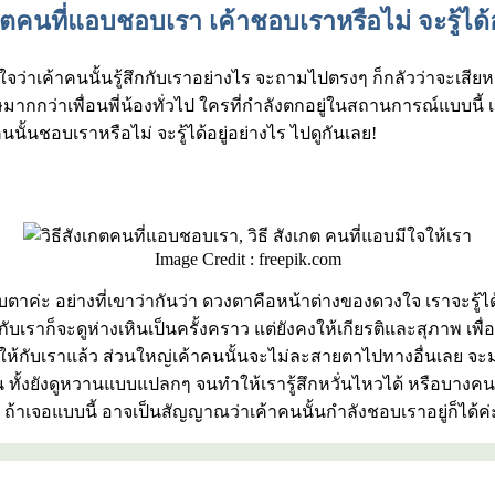
กตคนที่แอบชอบเรา เค้าชอบเราหรือไม่ จะรู้ได้
่ใจว่าเค้าคนนั้นรู้สึกกับเราอย่างไร จะถามไปตรงๆ ก็กลัวว่าจะเสีย
เศษมากกว่าเพื่อนพี่น้องทั่วไป ใครที่กำลังตกอยู่ในสถานการณ์แบบนี้ 
้นชอบเราหรือไม่ จะรู้ได้อยู่อย่างไร ไปดูกันเลย!
Image Credit : freepik.com
ตาค่ะ อย่างที่เขาว่ากันว่า ดวงตาคือหน้าต่างของดวงใจ เราจะรู้
บเราก็จะดูห่างเหินเป็นครั้งคราว แต่ยังคงให้เกียรติและสุภาพ เพ
ดีๆ ให้กับเราแล้ว ส่วนใหญ่เค้าคนนั้นจะไม่ละสายตาไปทางอื่นเลย 
 ทั้งยังดูหวานแบบแปลกๆ จนทำให้เรารู้สึกหวั่นไหวได้ หรือบางคนอา
 ถ้าเจอแบบนี้ อาจเป็นสัญญาณว่าเค้าคนนั้นกำลังชอบเราอยู่ก็ได้ค่