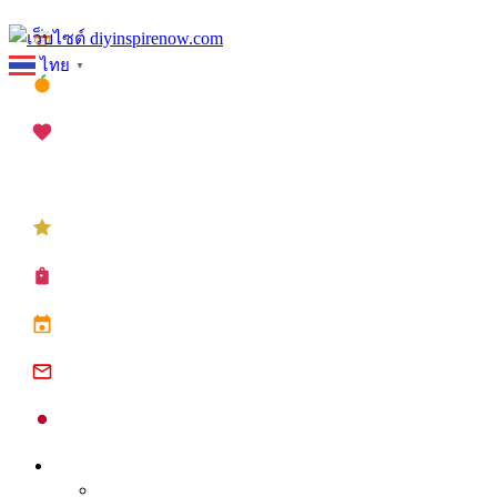
Skip
เทศกาลสงกรานต์
to
ไทย
▼
content
เทศกาลตรุษจีน
เทศกาลวาเลนไทน์
เทศกาลคริสต์มาส
เทศกาลปีใหม่
ซื้อปฏิทิน planner
ปฏิทินวันหยุด 2568
ปฏิทินจีน 2568
ปฏิทินญี่ปุ่น 2025
Inspire
Tips จุดประกาย