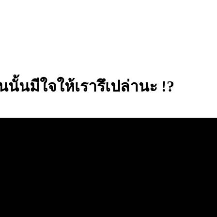
นั้นมีใจให้เรารึเปล่านะ !?