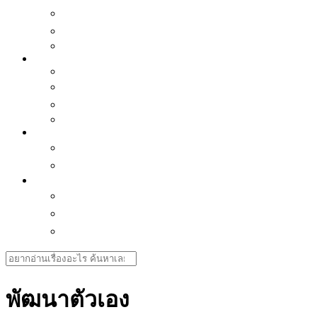
เเนะนำของน่าซื้อ
ซีรี่ย์น่าดู
Horoscope
Better Me
Mindset
พัฒนาตัวเอง
Interview คนบันดาลใจ
Love is
Health
สุขภาพใจ-ธรรมะ ธรรมโม
สุขภาพกาย
Journey & Cuisine
กิน-เที่ยวไทย
กิน-เที่ยวเอเชีย
ทิปส์เดินทาง
Search
for:
พัฒนาตัวเอง