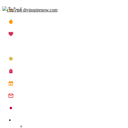
Skip
เทศกาลสงกรานต์
to
content
เทศกาลตรุษจีน
เทศกาลวาเลนไทน์
เทศกาลคริสต์มาส
เทศกาลปีใหม่
ซื้อปฏิทิน planner
ปฏิทินวันหยุด 2568
ปฏิทินจีน 2568
ปฏิทินญี่ปุ่น 2025
Inspire
Tips จุดประกาย